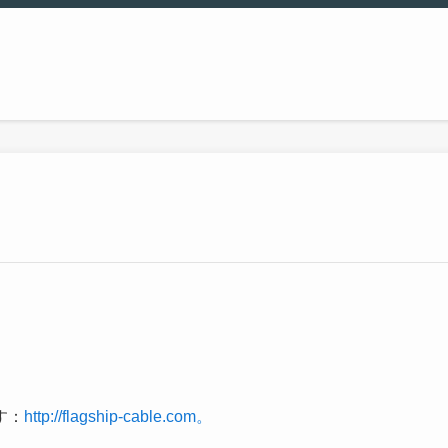
す：
http://flagship-cable.com。